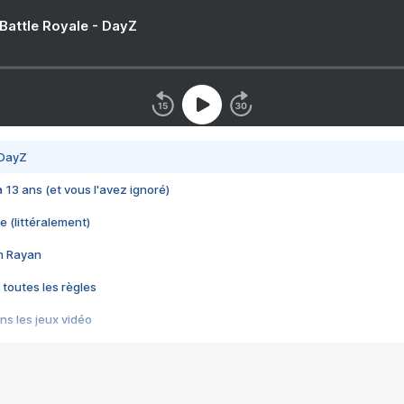
 Battle Royale - DayZ
 DayZ
 a 13 ans (et vous l'avez ignoré)
e (littéralement)
im Rayan
 toutes les règles
s les jeux vidéo
us choquant de Rockstar ? - Le scandale BULLY
e plus moche de Steam