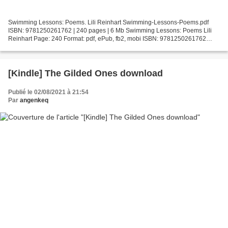
Swimming Lessons: Poems. Lili Reinhart Swimming-Lessons-Poems.pdf
ISBN: 9781250261762 | 240 pages | 6 Mb Swimming Lessons: Poems Lili
Reinhart Page: 240 Format: pdf, ePub, fb2, mobi ISBN: 9781250261762
Publisher: St. Martin''s Publishing Group Download...
[Kindle] The Gilded Ones download
Publié le 02/08/2021 à 21:54
Par
angenkeq