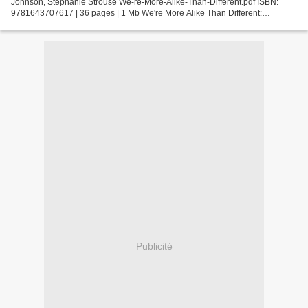
Johnson, Stephanie Strouse We-re-More-Alike-Than-Different.pdf ISBN:
9781643707617 | 36 pages | 1 Mb We're More Alike Than Different:
Celebrate! Diversity Sophia Day, Megan Johnson,...
Publicité