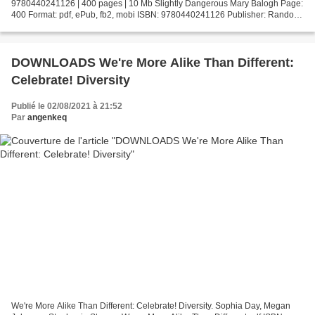
9780440241126 | 400 pages | 10 Mb Slightly Dangerous Mary Balogh Page:
400 Format: pdf, ePub, fb2, mobi ISBN: 9780440241126 Publisher: Random
House Publishing Group Download Slightly Dangerous...
DOWNLOADS We're More Alike Than Different:
Celebrate! Diversity
Publié le 02/08/2021 à 21:52
Par
angenkeq
We're More Alike Than Different: Celebrate! Diversity. Sophia Day, Megan