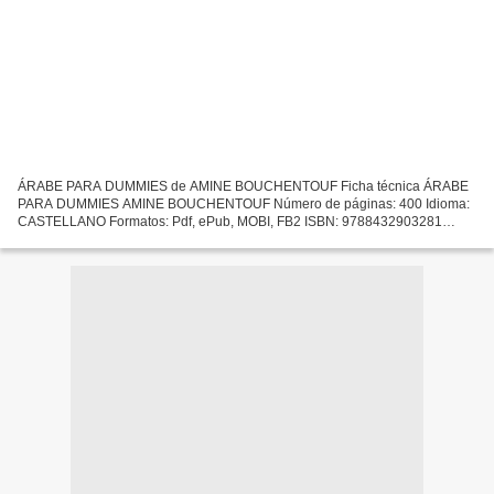
ÁRABE PARA DUMMIES de AMINE BOUCHENTOUF Ficha técnica ÁRABE
PARA DUMMIES AMINE BOUCHENTOUF Número de páginas: 400 Idioma:
CASTELLANO Formatos: Pdf, ePub, MOBI, FB2 ISBN: 9788432903281
Editorial: CEAC Año de edición: 2017 Descargar eBook gratis Descargar...