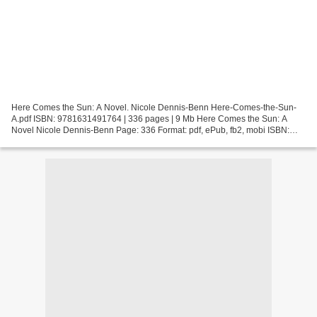
Here Comes the Sun: A Novel. Nicole Dennis-Benn Here-Comes-the-Sun-
A.pdf ISBN: 9781631491764 | 336 pages | 9 Mb Here Comes the Sun: A
Novel Nicole Dennis-Benn Page: 336 Format: pdf, ePub, fb2, mobi ISBN:
9781631491764 Publisher: Liveright Publishing Corporation...