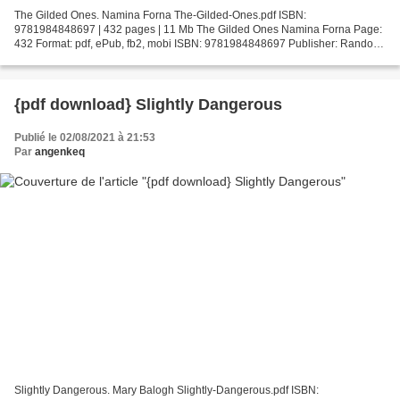
The Gilded Ones. Namina Forna The-Gilded-Ones.pdf ISBN:
9781984848697 | 432 pages | 11 Mb The Gilded Ones Namina Forna Page:
432 Format: pdf, ePub, fb2, mobi ISBN: 9781984848697 Publisher: Random
House Children's Books Download The Gilded Ones Books downloads...
{pdf download} Slightly Dangerous
Publié le 02/08/2021 à 21:53
Par
angenkeq
Slightly Dangerous. Mary Balogh Slightly-Dangerous.pdf ISBN: