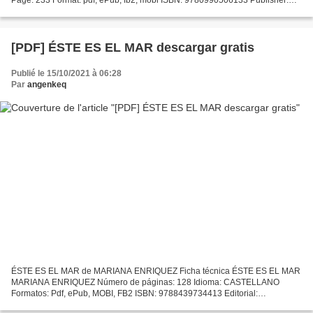
Pine Tribe Ltd. Download Lethal Leadership Free download...
[PDF] ÉSTE ES EL MAR descargar gratis
Publié le 15/10/2021 à 06:28
Par
angenkeq
ÉSTE ES EL MAR de MARIANA ENRIQUEZ Ficha técnica ÉSTE ES EL MAR
MARIANA ENRIQUEZ Número de páginas: 128 Idioma: CASTELLANO
Formatos: Pdf, ePub, MOBI, FB2 ISBN: 9788439734413 Editorial:
LITERATURA RANDOM HOUSE Año de edición: 2018 Descargar eBook