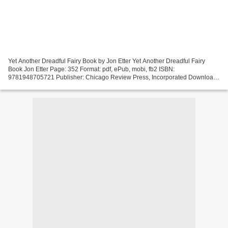
Yet Another Dreadful Fairy Book by Jon Etter Yet Another Dreadful Fairy
Book Jon Etter Page: 352 Format: pdf, ePub, mobi, fb2 ISBN:
9781948705721 Publisher: Chicago Review Press, Incorporated Download
Yet Another Dreadful Fairy Book Free online books...