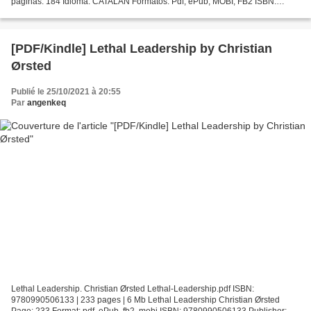
páginas: 184 Idioma: CATALÁN Formatos: Pdf, ePub, MOBI, FB2 ISBN:
9788476605530 Editorial: BROMERA Año de edición: 2000 Descargar
eBook gratis...
[PDF/Kindle] Lethal Leadership by Christian
Ørsted
Publié le 25/10/2021 à 20:55
Par
angenkeq
Lethal Leadership. Christian Ørsted Lethal-Leadership.pdf ISBN:
9780990506133 | 233 pages | 6 Mb Lethal Leadership Christian Ørsted
Page: 233 Format: pdf, ePub, fb2, mobi ISBN: 9780990506133 Publisher: