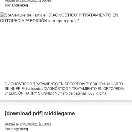
Publié le 18/10/2021 à 00:46
Par
angenkeq
DIAGNÓSTICO Y TRATAMIENTO EN ORTOPEDIA 7ª EDICIÓN de HARRY
SKINNER Ficha técnica DIAGNÓSTICO Y TRATAMIENTO EN ORTOPEDIA
7ª EDICIÓN HARRY SKINNER Número de páginas: 663 Idioma:
CASTELLANO Formatos: Pdf, ePub, MOBI, FB2 ISBN: 9786071512031
Editorial: MCGRAW-HILL...
[download pdf] Middlegame
Publié le 24/10/2021 à 13:01
Par
angenkeq