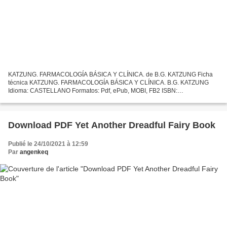
KATZUNG. FARMACOLOGÍA BÁSICA Y CLÍNICA. de B.G. KATZUNG Ficha
técnica KATZUNG. FARMACOLOGÍA BÁSICA Y CLÍNICA. B.G. KATZUNG
Idioma: CASTELLANO Formatos: Pdf, ePub, MOBI, FB2 ISBN:
9781456267407 Editorial: MCGRAW-HILL Año de edición: 2019 Descargar
eBook...
Download PDF Yet Another Dreadful Fairy Book
Publié le 24/10/2021 à 12:59
Par
angenkeq