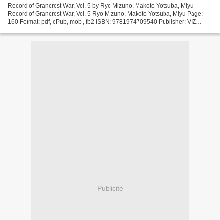
Record of Grancrest War, Vol. 5 by Ryo Mizuno, Makoto Yotsuba, Miyu
Record of Grancrest War, Vol. 5 Ryo Mizuno, Makoto Yotsuba, Miyu Page:
160 Format: pdf, ePub, mobi, fb2 ISBN: 9781974709540 Publisher: VIZ
Media LLC Download Record of Grancrest War,...
Publicité