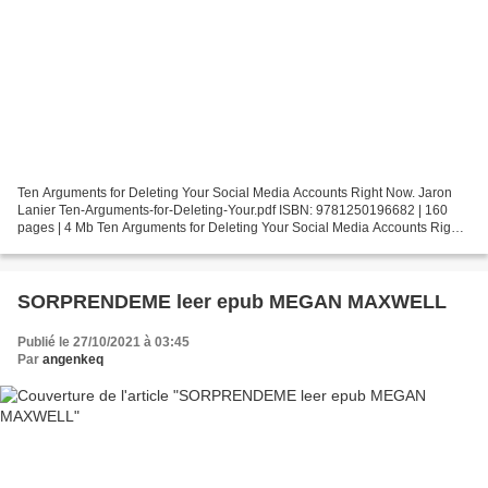
Ten Arguments for Deleting Your Social Media Accounts Right Now. Jaron
Lanier Ten-Arguments-for-Deleting-Your.pdf ISBN: 9781250196682 | 160
pages | 4 Mb Ten Arguments for Deleting Your Social Media Accounts Right
Now Jaron Lanier Page: 160 Format: pdf,...
SORPRENDEME leer epub MEGAN MAXWELL
Publié le 27/10/2021 à 03:45
Par
angenkeq