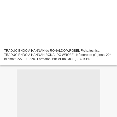
TRADUCIENDO A HANNAH de RONALDO WROBEL Ficha técnica
TRADUCIENDO A HANNAH RONALDO WROBEL Número de páginas: 224
Idioma: CASTELLANO Formatos: Pdf, ePub, MOBI, FB2 ISBN:
9788415608172 Editorial: ALEVOSIA Año de edición: 2012 Descargar
eBook gratis Libros...