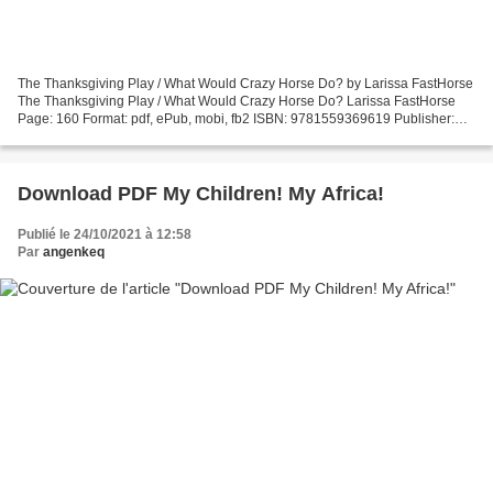
The Thanksgiving Play / What Would Crazy Horse Do? by Larissa FastHorse
The Thanksgiving Play / What Would Crazy Horse Do? Larissa FastHorse
Page: 160 Format: pdf, ePub, mobi, fb2 ISBN: 9781559369619 Publisher:
Theatre Communications Group Download The...
Download PDF My Children! My Africa!
Publié le 24/10/2021 à 12:58
Par
angenkeq