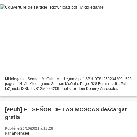
Middlegame. Seanan McGuire Middlegame.pdf ISBN: 9781250234209 | 528
pages | 14 Mb Middlegame Seanan McGuire Page: 528 Format: pdf, ePub,
fb2, mobi ISBN: 9781250234209 Publisher: Tom Doherty Associates
Download Middlegame Google ebook download pdf Middlegame...
[ePub] EL SEÑOR DE LAS MOSCAS descargar
gratis
Publié le 23/10/2021 à 18:28
Par
angenkeq