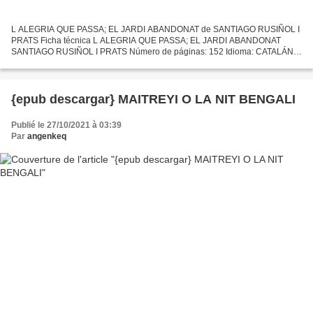
L ALEGRIA QUE PASSA; EL JARDI ABANDONAT de SANTIAGO RUSIÑOL I
PRATS Ficha técnica L ALEGRIA QUE PASSA; EL JARDI ABANDONAT
SANTIAGO RUSIÑOL I PRATS Número de páginas: 152 Idioma: CATALÁN
Formatos: Pdf, ePub, MOBI, FB2 ISBN: 9788415192572 Editorial:
EDUC@ULA...
{epub descargar} MAITREYI O LA NIT BENGALI
Publié le 27/10/2021 à 03:39
Par
angenkeq