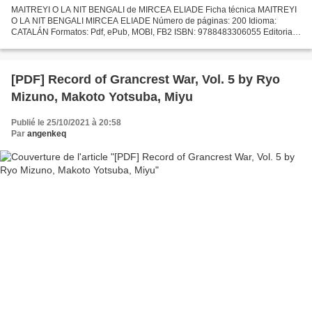
MAITREYI O LA NIT BENGALI de MIRCEA ELIADE Ficha técnica MAITREYI
O LA NIT BENGALI MIRCEA ELIADE Número de páginas: 200 Idioma:
CATALÁN Formatos: Pdf, ePub, MOBI, FB2 ISBN: 9788483306055 Editorial:
VIENA EDITORIAL Año de edición: 2011 Descargar eBook...
[PDF] Record of Grancrest War, Vol. 5 by Ryo
Mizuno, Makoto Yotsuba, Miyu
Publié le 25/10/2021 à 20:58
Par
angenkeq