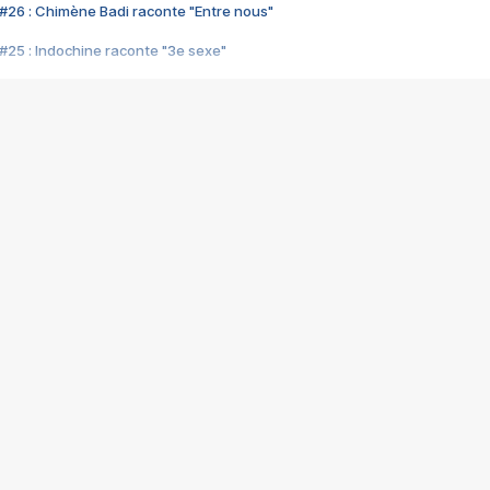
#26 : Chimène Badi raconte "Entre nous"
#25 : Indochine raconte "3e sexe"
#24 : Zaho raconte "C'est chelou"
#23 : Patrick Bruel raconte "Au café des délices"
#22 : Kyo raconte "Le chemin"
#21 : Nolwenn Leroy raconte "Cassé"
#20 : Patrick Hernandez raconte "Born to be alive"
#19 : Lorie raconte "Près de moi"
#18 : Michael Jones raconte "A nos actes manqués" (avec Jean-Jacque
#17 : Khaled raconte "Aïcha"
#16 : Corneille raconte "Parce qu'on vient de loin"
#15 : Indochine raconte "L'aventurier"
14 : Lorie raconte "Sur un air latino"