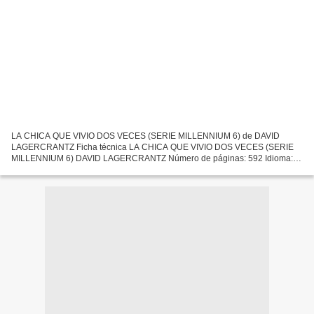
LA CHICA QUE VIVIO DOS VECES (SERIE MILLENNIUM 6) de DAVID
LAGERCRANTZ Ficha técnica LA CHICA QUE VIVIO DOS VECES (SERIE
MILLENNIUM 6) DAVID LAGERCRANTZ Número de páginas: 592 Idioma:
CASTELLANO Formatos: Pdf, ePub, MOBI, FB2 ISBN: 9788423356065
Editorial:...