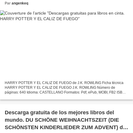
Par
angenkeq
HARRY POTTER Y EL CALIZ DE FUEGO de J.K. ROWLING Ficha técnica
HARRY POTTER Y EL CALIZ DE FUEGO J.K. ROWLING Número de
páginas: 640 Idioma: CASTELLANO Formatos: Pdf, ePub, MOBI, FB2 ISBN:
9788478886456 Editorial: S.A.) SALAMANDRA (PUBLICACIONES Y
EDICIONES...
Descarga gratuita de los mejores libros del
mundo. DU SCHÖNE WEIHNACHTSZEIT (DIE
SCHÖNSTEN KINDERLIEDER ZUM ADVENT) de