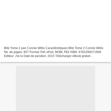
Blitz Tome 2 pan Connie Willis Caractéristiques Blitz Tome 2 Connie Willis
Nb. de pages: 957 Format: Pdf, ePub, MOBI, FB2 ISBN: 9782290071908
Editeur: J'ai lu Date de parution: 2015 Télécharger eBook gratuit
Téléchargez les nouveaux livres pdf Blitz Tome...