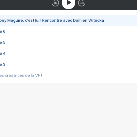
bey Maguire, c'est lui ! Rencontre avec Damien Witecka
e 6
e 5
e 4
e 3
s créatrices de la VF !
e 2
e 1
e Mektoub My Love arrive enfin ! Rencontre avec Shaïn Boumedine et Sal
i : après Toni en famille
elle réalise le bouleversant Dites lui que je l'aime