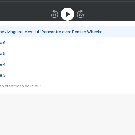
bey Maguire, c'est lui ! Rencontre avec Damien Witecka
e 6
e 5
e 4
e 3
s créatrices de la VF !
e 2
e 1
e Mektoub My Love arrive enfin ! Rencontre avec Shaïn Boumedine et Sal
i : après Toni en famille