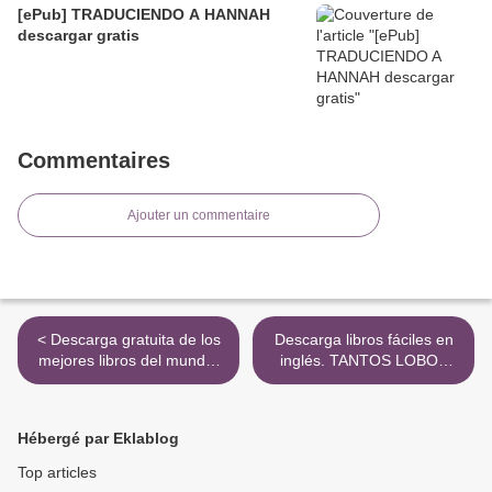
[ePub] TRADUCIENDO A HANNAH
descargar gratis
Commentaires
Ajouter un commentaire
< Descarga gratuita de los
Descarga libros fáciles en
mejores libros del mundo.
inglés. TANTOS LOBOS
DU SCHÖNE
9788423352999 in Spanish
WEIHNACHTSZEIT (DIE
de LORENZO SILVA >
SCHÖNSTEN
Hébergé par Eklablog
KINDERLIEDER ZUM
ADVENT) de STEPHEN
Top articles
JANETZKO