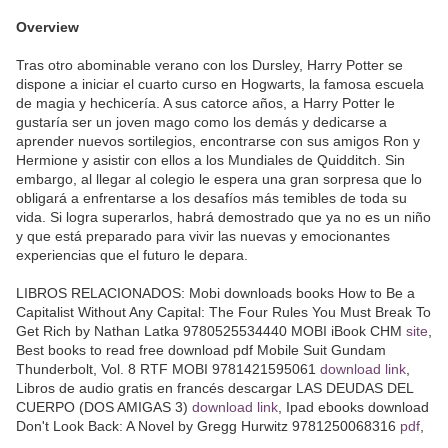
Overview
Tras otro abominable verano con los Dursley, Harry Potter se
dispone a iniciar el cuarto curso en Hogwarts, la famosa escuela
de magia y hechicería. A sus catorce años, a Harry Potter le
gustaría ser un joven mago como los demás y dedicarse a
aprender nuevos sortilegios, encontrarse con sus amigos Ron y
Hermione y asistir con ellos a los Mundiales de Quidditch. Sin
embargo, al llegar al colegio le espera una gran sorpresa que lo
obligará a enfrentarse a los desafíos más temibles de toda su
vida. Si logra superarlos, habrá demostrado que ya no es un niño
y que está preparado para vivir las nuevas y emocionantes
experiencias que el futuro le depara.
LIBROS RELACIONADOS: Mobi downloads books How to Be a
Capitalist Without Any Capital: The Four Rules You Must Break To
Get Rich by Nathan Latka 9780525534440 MOBI iBook CHM
site
,
Best books to read free download pdf Mobile Suit Gundam
Thunderbolt, Vol. 8 RTF MOBI 9781421595061
download link
,
Libros de audio gratis en francés descargar LAS DEUDAS DEL
CUERPO (DOS AMIGAS 3)
download link
, Ipad ebooks download
Don't Look Back: A Novel by Gregg Hurwitz 9781250068316
pdf
,