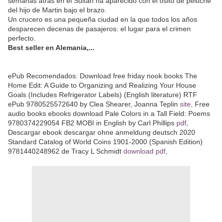
semanas atrás en el Sultán ha aparecido con el osito de peluche
del hijo de Martin bajo el brazo.
Un crucero es una pequeña ciudad en la que todos los años
desparecen decenas de pasajeros: el lugar para el crimen
perfecto.
Best seller en Alemania,...
ePub Recomendados: Download free friday nook books The
Home Edit: A Guide to Organizing and Realizing Your House
Goals (Includes Refrigerator Labels) (English literature) RTF
ePub 9780525572640 by Clea Shearer, Joanna Teplin
site
, Free
audio books ebooks download Pale Colors in a Tall Field: Poems
9780374229054 FB2 MOBI in English by Carl Phillips
pdf
,
Descargar ebook descargar ohne anmeldung deutsch 2020
Standard Catalog of World Coins 1901-2000 (Spanish Edition)
9781440248962 de Tracy L Schmidt
download pdf
,