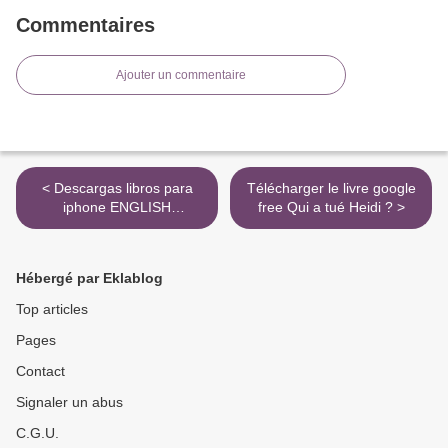
Commentaires
Ajouter un commentaire
< Descargas libros para
Télécharger le livre google
iphone ENGLISH
free Qui a tué Heidi ? >
VOCABULARY IN USE
(4TH EDITION) UPPER
INTERMEDIATE BOOK
Hébergé par Eklablog
WITH ANSWERS de NO
ESPECIFICADO iBook PDB
Top articles
Pages
Contact
Signaler un abus
C.G.U.