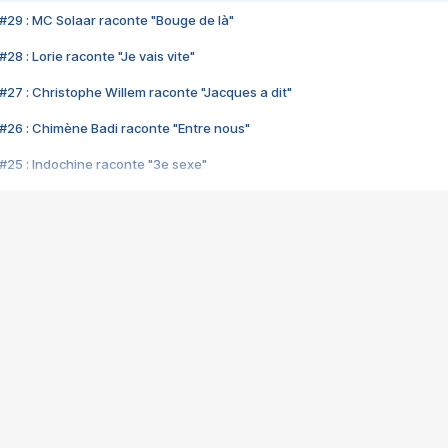
#29 : MC Solaar raconte "Bouge de là"
28 : Lorie raconte "Je vais vite"
#27 : Christophe Willem raconte "Jacques a dit"
#26 : Chimène Badi raconte "Entre nous"
#25 : Indochine raconte "3e sexe"
#24 : Zaho raconte "C'est chelou"
#23 : Patrick Bruel raconte "Au café des délices"
#22 : Kyo raconte "Le chemin"
#21 : Nolwenn Leroy raconte "Cassé"
#20 : Patrick Hernandez raconte "Born to be alive"
#19 : Lorie raconte "Près de moi"
#18 : Michael Jones raconte "A nos actes manqués" (avec Jean-Jacque