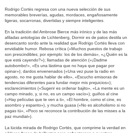
Rodrigo Cortés regresa con una nueva selección de sus
memorables breverías, agudas, mordaces, engañosamente
ligeras, socarronas, divertidas y siempre inteligentes.
En la tradición del Ambrose Bierce más irónico y de las más
afiladas antologías de Lichtenberg, Dormir es de patos destila un
desencanto sordo ante la realidad que Rodrigo Cortés lleva con
envidiable humor. Rebosa crítica («Muchos puestos de trabajo
son prescindibles; por ejemplo: los de los demás», «¿Quién es la
que está cayendo?»); llamadas de atención («¡Dadme
autobombo!», «Es una lástima que no haya que pagar por
opinar»); dardos envenenados («Una vez puse la radio en
agosto, no me gusta hablar de ello», «Escucho emisoras de
tendencias diferentes para fundar mejor mis prejuicios»);
esclarecimientos («Sugerir es ordenar bajito», «La mente es un
campo minado, y, si no, es un campo vacío»); guiños al cine
(«Hay películas que te ven a ti», «El hombre, como el cine, es
asombro y espanto»), y mucha guasa («No es alcoholismo si no
pagas tú», «Poco se reconoce la contribución de las misses a la
paz mundial»).
La lúcida mirada de Rodrigo Cortés, que comprime la verdad en