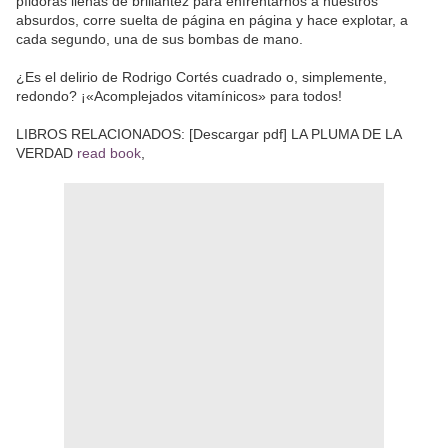
píldoras llenas de brillantez para enfrentarnos a nuestros
absurdos, corre suelta de página en página y hace explotar, a
cada segundo, una de sus bombas de mano.
¿Es el delirio de Rodrigo Cortés cuadrado o, simplemente,
redondo? ¡«Acomplejados vitamínicos» para todos!
LIBROS RELACIONADOS: [Descargar pdf] LA PLUMA DE LA
VERDAD
read book
,