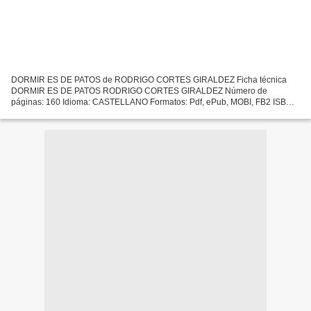
DORMIR ES DE PATOS de RODRIGO CORTES GIRALDEZ Ficha técnica
DORMIR ES DE PATOS RODRIGO CORTES GIRALDEZ Número de
páginas: 160 Idioma: CASTELLANO Formatos: Pdf, ePub, MOBI, FB2 ISBN:
9788415739142 Editorial: DELIRIO Año de edición: 2015 Descargar
eBook...