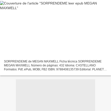
SORPRENDEME de MEGAN MAXWELL Ficha técnica SORPRENDEME
MEGAN MAXWELL Número de páginas: 432 Idioma: CASTELLANO
Formatos: Pdf, ePub, MOBI, FB2 ISBN: 9788408135739 Editorial: PLANETA
Año de edición: 2015 Descargar eBook gratis Electrónica gratis ebooks...