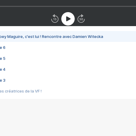
bey Maguire, c'est lui ! Rencontre avec Damien Witecka
e 6
e 5
e 4
e 3
s créatrices de la VF !
e 2
e 1
e Mektoub My Love arrive enfin ! Rencontre avec Shaïn Boumedine et Sal
i : après Toni en famille