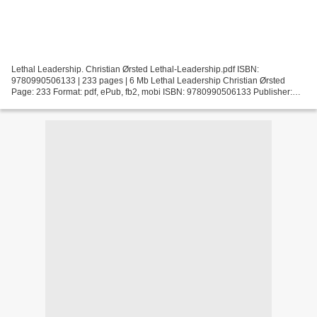
Lethal Leadership. Christian Ørsted Lethal-Leadership.pdf ISBN:
9780990506133 | 233 pages | 6 Mb Lethal Leadership Christian Ørsted
Page: 233 Format: pdf, ePub, fb2, mobi ISBN: 9780990506133 Publisher:
Pine Tribe Ltd. Download Lethal Leadership Free download...