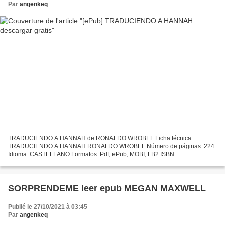
Par
angenkeq
TRADUCIENDO A HANNAH de RONALDO WROBEL Ficha técnica
TRADUCIENDO A HANNAH RONALDO WROBEL Número de páginas: 224
Idioma: CASTELLANO Formatos: Pdf, ePub, MOBI, FB2 ISBN:
9788415608172 Editorial: ALEVOSIA Año de edición: 2012 Descargar
eBook gratis Libros...
SORPRENDEME leer epub MEGAN MAXWELL
Publié le 27/10/2021 à 03:45
Par
angenkeq