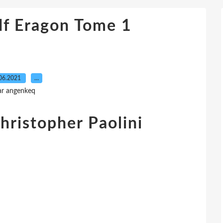
f Eragon Tome 1
06.2021
…
ar angenkeq
hristopher Paolini