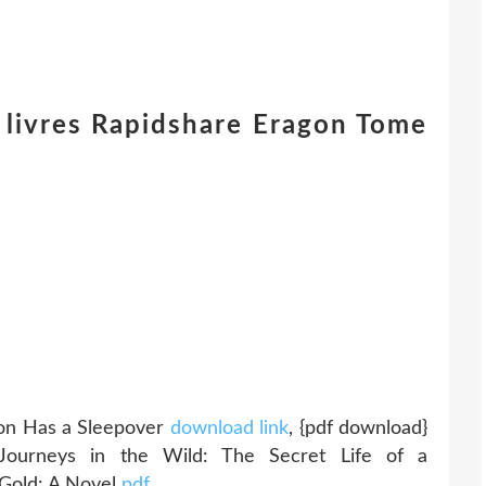
 livres Rapidshare Eragon Tome
oon Has a Sleepover
download link
, {pdf download}
 Journeys in the Wild: The Secret Life of a
Gold: A Novel
pdf
,