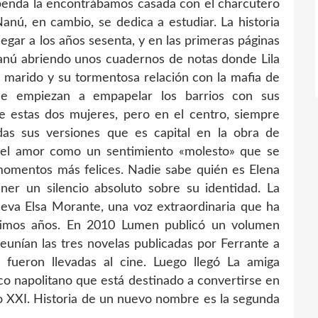
tupenda la encontrábamos casada con el charcutero
Nanú, en cambio, se dedica a estudiar. La historia
egar a los años sesenta, y en las primeras páginas
anú abriendo unos cuadernos de notas donde Lila
u marido y su tormentosa relación con la mafia de
que empiezan a empapelar los barrios con sus
e estas dos mujeres, pero en el centro, siempre
das sus versiones que es capital en la obra de
 el amor como un sentimiento «molesto» que se
s momentos más felices. Nadie sabe quién es Elena
ner un silencio absoluto sobre su identidad. La
ueva Elsa Morante, una voz extraordinaria que ha
ltimos años. En 2010 Lumen publicó un volumen
eunían las tres novelas publicadas por Ferrante a
 fueron llevadas al cine. Luego llegó La amiga
ico napolitano que está destinado a convertirse en
glo XXI. Historia de un nuevo nombre es la segunda