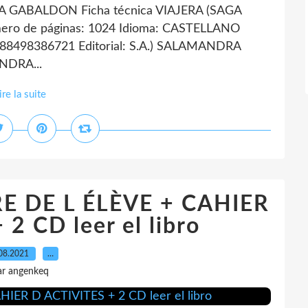
 GABALDON Ficha técnica VIAJERA (SAGA
 de páginas: 1024 Idioma: CASTELLANO
788498386721 Editorial: S.A.) SALAMANDRA
NDRA...
ire la suite
E DE L ÉLÈVE + CAHIER
2 CD leer el libro
08.2021
…
ar angenkeq