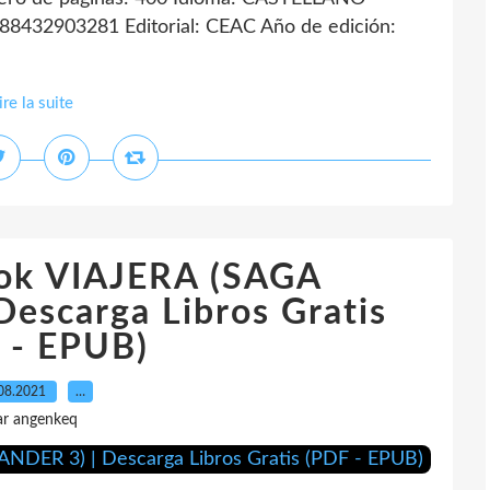
88432903281 Editorial: CEAC Año de edición:
ire la suite
ook VIAJERA (SAGA
escarga Libros Gratis
 - EPUB)
08.2021
…
ar angenkeq