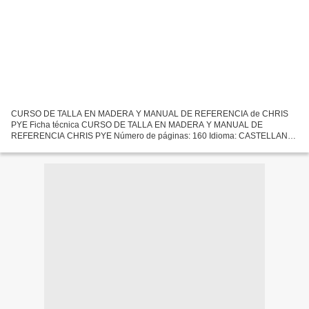
CURSO DE TALLA EN MADERA Y MANUAL DE REFERENCIA de CHRIS
PYE Ficha técnica CURSO DE TALLA EN MADERA Y MANUAL DE
REFERENCIA CHRIS PYE Número de páginas: 160 Idioma: CASTELLANO
Formatos: Pdf, ePub, MOBI, FB2 ISBN: 9788415053941 Editorial: ACANTO
Año de...