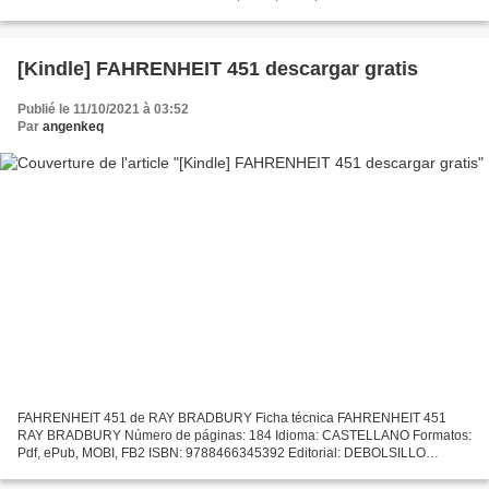
9788408149101 Editorial: PLANETA Año de edición: 2016 Descargar
eBook...
[Kindle] FAHRENHEIT 451 descargar gratis
Publié le 11/10/2021 à 03:52
Par
angenkeq
FAHRENHEIT 451 de RAY BRADBURY Ficha técnica FAHRENHEIT 451
RAY BRADBURY Número de páginas: 184 Idioma: CASTELLANO Formatos:
Pdf, ePub, MOBI, FB2 ISBN: 9788466345392 Editorial: DEBOLSILLO
(PUNTO DE LECTURA) Año de edición: 2018 Descargar eBook gratis...