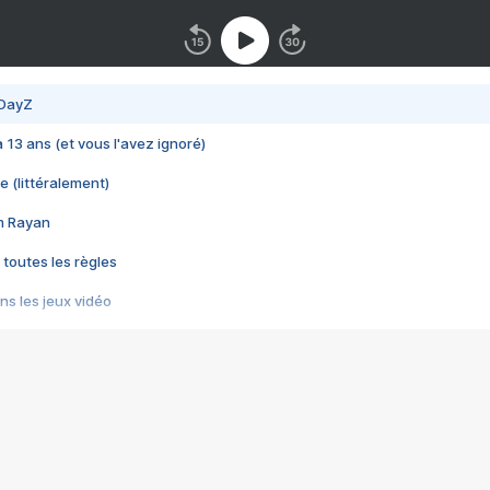
 DayZ
 a 13 ans (et vous l'avez ignoré)
e (littéralement)
im Rayan
 toutes les règles
s les jeux vidéo
us choquant de Rockstar ? - Le scandale BULLY
e plus moche de Steam
du RÊVE tourne au CAUCHEMAR
pendant 8 heures