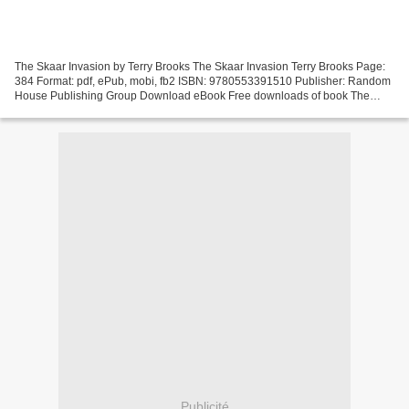
The Skaar Invasion by Terry Brooks The Skaar Invasion Terry Brooks Page:
384 Format: pdf, ePub, mobi, fb2 ISBN: 9780553391510 Publisher: Random
House Publishing Group Download eBook Free downloads of book The
Skaar Invasion by Terry Brooks 9780553391510...
Publicité